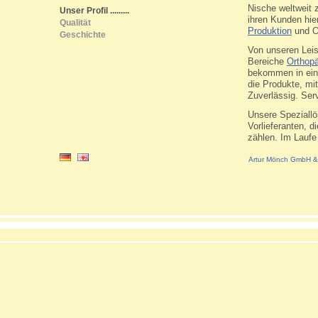
Nische weltweit z
Unser Profil
.........
ihren Kunden hie
Qualität
Produktion
und O
Geschichte
Von unseren Leis
Bereiche
Orthopä
bekommen in eine
die Produkte, mi
Zuverlässig. Serv
Unsere Speziall
Vorlieferanten, 
zählen. Im Laufe 
Entwicklungspart
Dank unserer lan
Artur Mönch GmbH & 
können wir Sie ge
des Unternehmens