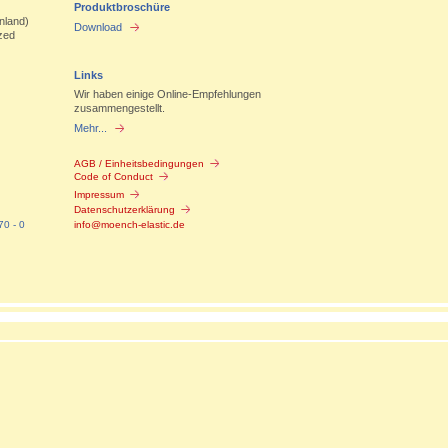
Produktbroschüre
nland)
Download
zed
Links
Wir haben einige Online-Empfehlungen
zusammengestellt.
Mehr...
AGB / Einheitsbedingungen
Code of Conduct
Impressum
Datenschutzerklärung
70 - 0
info@moench-elastic.de