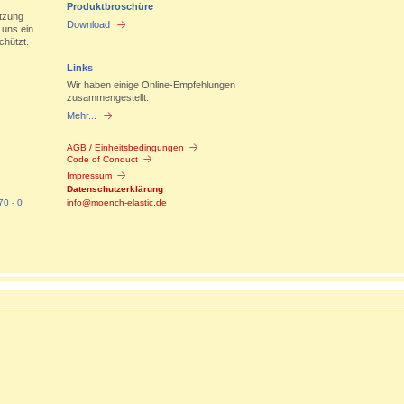
Produktbroschüre
tzung
Download
 uns ein
chützt.
Links
Wir haben einige Online-Empfehlungen
zusammengestellt.
Mehr...
AGB / Einheitsbedingungen
Code of Conduct
Impressum
Datenschutzerklärung
70 - 0
info@moench-elastic.de
blichen
tlichen