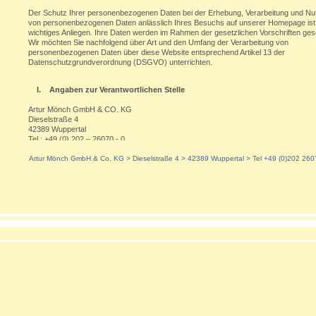
Der Schutz Ihrer personenbezogenen Daten bei der Erhebung, Verarbeitung und Nu
von personenbezogenen Daten anlässlich Ihres Besuchs auf unserer Homepage ist
wichtiges Anliegen. Ihre Daten werden im Rahmen der gesetzlichen Vorschriften ges
Wir möchten Sie nachfolgend über Art und den Umfang der Verarbeitung von
personenbezogenen Daten über diese Website entsprechend Artikel 13 der
Datenschutzgrundverordnung (DSGVO) unterrichten.
I. Angaben zur Verantwortlichen Stelle
Artur Mönch GmbH & CO. KG
Dieselstraße 4
42389 Wuppertal
Tel.: +49 (0) 202 – 26070 - 0
E-Mail: info@moench-elastic.de
Artur Mönch GmbH & Co. KG > Dieselstraße 4 >
42389 Wuppertal
>
Tel +49 (0)202 260
II. Angaben zum Datenschutzbeauftragten
Für Fragen zum Datenschutz steht Ihnen unser externer Beauftragter für den betrie
Datenschutz gerne zur Verfügung:
Herr Arndt Halbach von der GINDAT GmbH
Wetterauer Str. 6, 42897 Remscheid
Mail:
datenschutz@moench-elastic.de
Tel. 02191 / 909 430
III. Datenverarbeitung über die Website
Ihr Besuch unserer Webseiten wird protokolliert. Erfasst werden zunächst im Wesen
folgende Daten, die Ihr Browser an uns übermittelt: